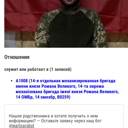
Отношения
служит или работает в (1 записей)
А1008 (14-я отдельная механизированная бригада
имени князя Романа Великого, 14-та окрема
механізована бригада імені князя Романа Великого,
14 ОМБр, 14 омехбр, В0259)
Нашли родственника и хотите получить о нем
информацию? — Оставьте заявку через наш бот
@wartearsbot