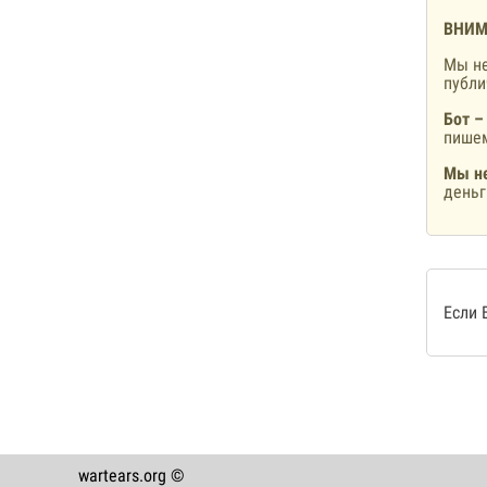
ВНИМ
Мы не
публ
Бот –
пишем
Мы не
деньг
Если 
wartears.org ©