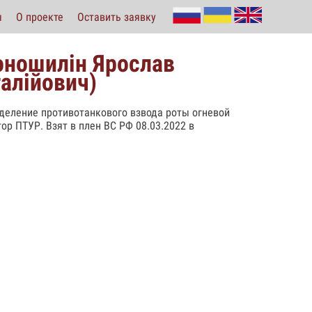
ы
О проекте
Оставить заявку
оношилін Ярослав
талійович)
отделение противотанкового взвода роты огневой
ор ПТУР. Взят в плен ВС РФ 08.03.2022 в