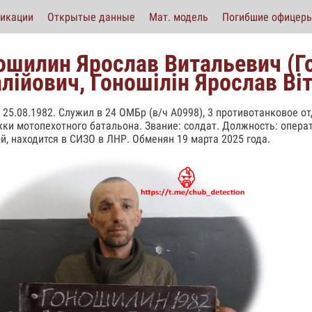
икации
Открытые данные
Мат. модель
Погибшие офицер
ошилин Ярослав Витальевич (Г
алійович, Гоношілін Ярослав Ві
 25.08.1982. Служил в 24 ОМБр (в/ч А0998), 3 противотанковое 
ки мотопехотного батальона. Звание: солдат. Должность: операт
й, находится в СИЗО в ЛНР. Обменян 19 марта 2025 года.