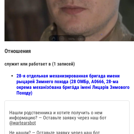
Отношения
служит или работает в (1 записей)
28-я отдельная механизированная бригада имени
рыцарей Зимнего похода (28 ОМБр, А0666, 28-ма
окрема механізо́вана брига́да імені Лицарів Зимового
Походу)
Нашли родственника и хотите получить о нем
информацию? — Оставьте заявку через наш бот
@wartearsbot
Не нашли? — Оставьте заявку через наш бот