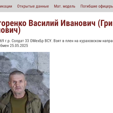
икации
Открытые данные
Мат. модель
Погибшие офицер
горенко Василий Иванович (Гр
нович)
969 г.р. Солдат 33 ОМехБр ВСУ. Взят в плен на кураховском напр
Обмен 25.05.2025