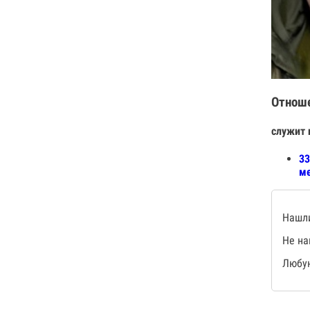
Отнош
служит 
33
ме
Нашли
Не на
Любую