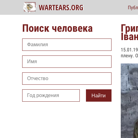
Публ
Поиск человека
Гри
Іва
15.01.1
плену. 
Найти