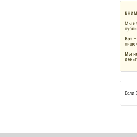
ВНИМ
Мы не
публ
Бот –
пишем
Мы не
деньг
Если 