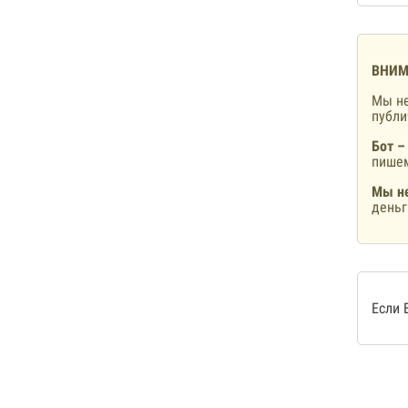
ВНИМ
Мы не
публ
Бот –
пишем
Мы не
деньг
Если 