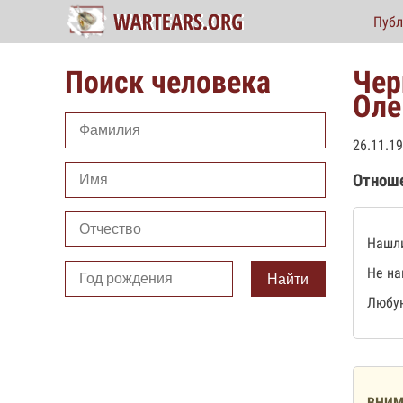
Публ
Поиск человека
Чер
Оле
26.11.19
Отнош
Нашли
Не на
Найти
Любую
ВНИМ