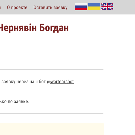
ы
О проекте
Оставить заявку
Чернявін Богдан
 заявку через наш бот
@wartearsbot
ко по заявке.