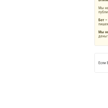
Мы не
публ
Бот –
пишем
Мы не
деньг
Если 