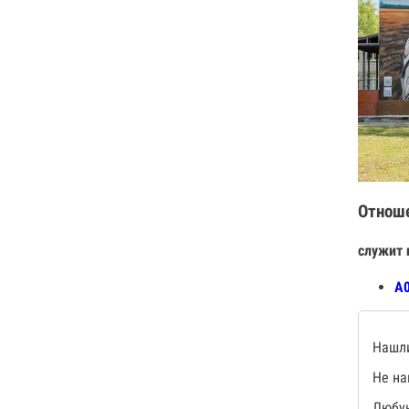
Отнош
служит 
А0
Нашли
Не на
Любую