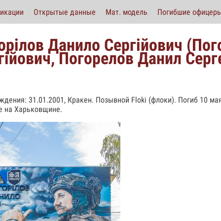
икации
Открытые данные
Мат. модель
Погибшие офицер
орілов Данило Сергійович (По
гійович, Погорелов Данил Серг
ждения: 31.01.2001, Кракен. Позывной Floki (флоки). Погиб 10 ма
 на Харьковщине.