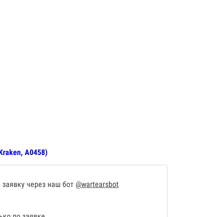
Kraken, А0458)
 заявку через наш бот
@wartearsbot
ко по заявке.