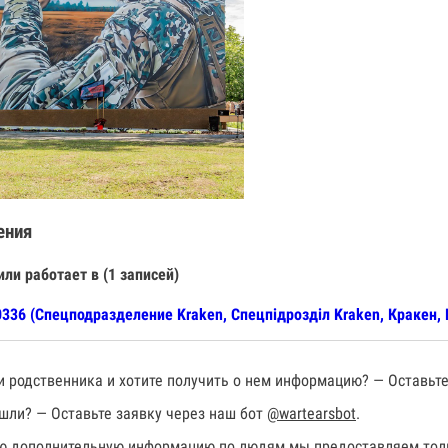
ения
или работает в (1 записей)
336 (Спецподразделение Kraken, Спецпiдроздiл Kraken, Кракен, 
 родственника и хотите получить о нем информацию? — Оставьте
шли? — Оставьте заявку через наш бот
@wartearsbot
.
 дополнительную информацию по людям мы предоставляем толь