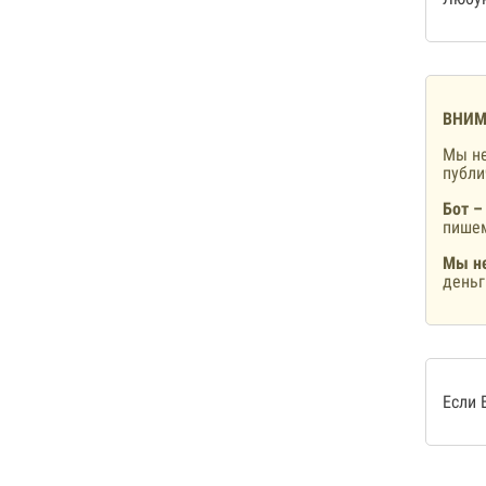
ВНИМ
Мы не
публ
Бот –
пишем
Мы не
деньг
Если 