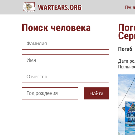
Публ
Поиск человека
Пог
Сер
Погиб
Дата ро
Пыльное
Найти