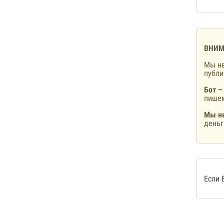
ВНИМ
Мы не
публ
Бот –
пишем
Мы не
деньг
Если 