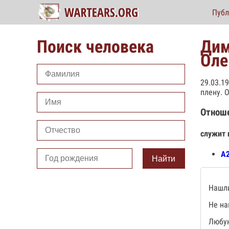
Публ
Поиск человека
Дим
Оле
29.03.1
плену. 
Отнош
служит 
А2
Найти
Нашли
Не на
Любую