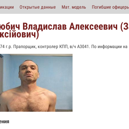
икации
Открытые данные
Мат. модель
Погибшие офицер
юбич Владислав Алексеевич (
ксійович)
974 г.р. Прапорщик, контролер КПП, в/ч А3041. По информации на 
ения