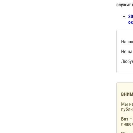
служит 
30
ох
Нашли
Не на
Любую
ВНИМ
Мы не
публ
Бот –
пишем