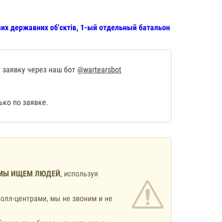
их державних об'єктів, 1-ый отдельный батальон
 заявку через наш бот
@wartearsbot
ко по заявке.
МЫ ИЩЕМ ЛЮДЕЙ
, используя
олл-центрами, мы не звоним и не