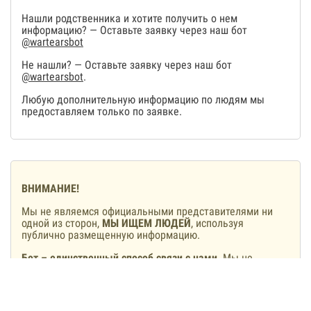
Нашли родственника и хотите получить о нем
информацию? — Оставьте заявку через наш бот
@wartearsbot
Не нашли? — Оставьте заявку через наш бот
@wartearsbot
.
Любую дополнительную информацию по людям мы
предоставляем только по заявке.
ВНИМАНИЕ!
Мы не являемся официальными представителями ни
одной из сторон,
МЫ ИЩЕМ ЛЮДЕЙ
, используя
публично размещенную информацию.
Бот – единственный способ связи с нами
. Мы не
располагаем своими колл-центрами, мы не звоним и не
пишем с других аккаунтов.
Мы не предлагаем и не будем предлагать включить