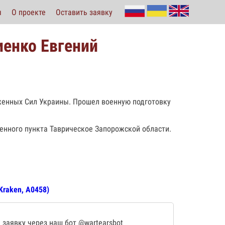
ы
О проекте
Оставить заявку
иенко Евгений
уженных Сил Украины. Прошел военную подготовку
ленного пункта Таврическое Запорожской области.
Kraken, А0458)
 заявку через наш бот
@wartearsbot