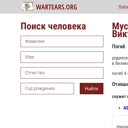
Публ
Поиск человека
Мус
Вик
Погиб
родился
в Велик
погиб 4
Отнош
Найти
служит 
А0
Нашли