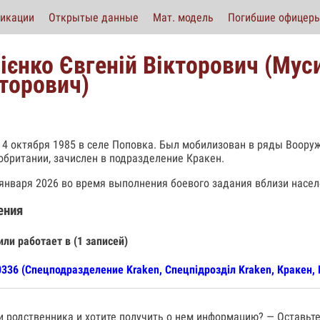
икации
Открытые данные
Мат. модель
Погибшие офицер
ієнко Євгеній Вікторович (Мус
торович)
 4 октября 1985 в селе Поповка. Был мобилизован в ряды Воор
обритании, зачислен в подразделение Кракен.
 января 2026 во время выполнения боевого задания вблизи насе
ения
или работает в (1 записей)
336 (Спецподразделение Kraken, Спецпiдроздiл Kraken, Кракен, 
 родственника и хотите получить о нем информацию? — Оставьте