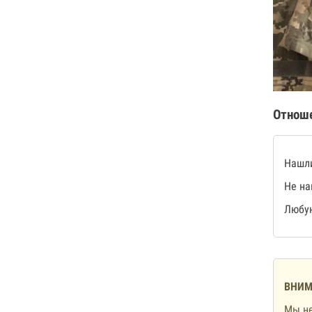
Отнош
Нашли
Не на
Любую
ВНИМ
Мы не