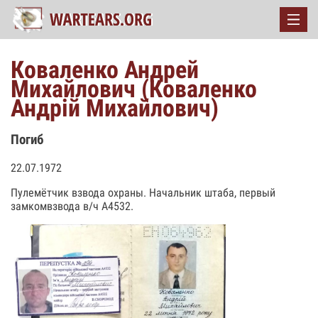
Коваленко Андрей
Михайлович (Коваленко
Андрiй Михайлович)
Погиб
22.07.1972
Пулемётчик взвода охраны. Начальник штаба, первый
замкомвзвода в/ч А4532.