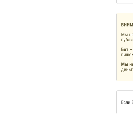
ВНИМ
Мы не
публ
Бот –
пишем
Мы не
деньг
Если 