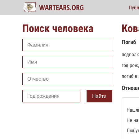
Публ
Поиск человека
Ков
Погиб
подполк
год рож
погиб в
Отнош
Найти
Нашли
Не на
Любую