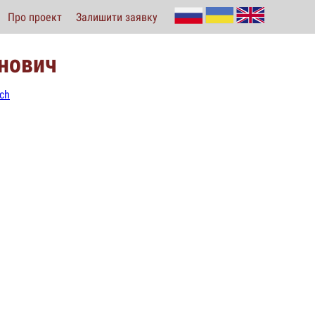
Про проект
Залишити заявку
нович
ich