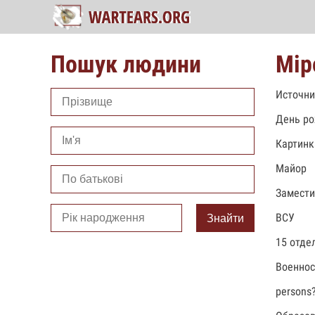
Пошук людини
Мір
Источни
День ро
Картинк
Майор
Замести
ВСУ
Знайти
15 отде
Военно
persons