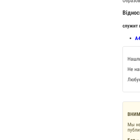
Образов
Віднос
служит 
А4
Нашли
Не на
Любую
ВНИМ
Мы не
публ