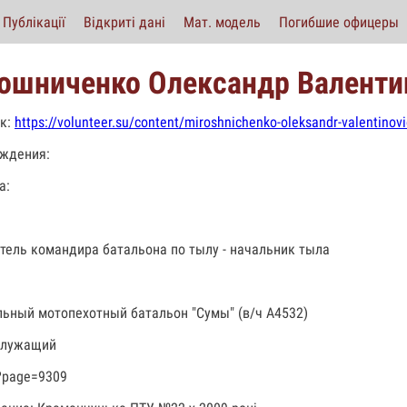
Публікації
Відкриті дані
Мат. модель
Погибшие офицеры
ошниченко Олександр Валенти
к:
https://volunteer.su/content/miroshnichenko-oleksandr-valentinov
ждения:
а:
тель командира батальона по тылу - начальник тыла
льный мотопехотный батальон "Сумы" (в/ч А4532)
служащий
?page=9309