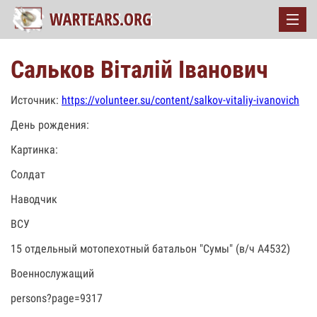
Сальков Віталій Іванович
Источник:
https://volunteer.su/content/salkov-vitaliy-ivanovich
День рождения:
Картинка:
Солдат
Наводчик
ВСУ
15 отдельный мотопехотный батальон "Сумы" (в/ч А4532)
Военнослужащий
persons?page=9317