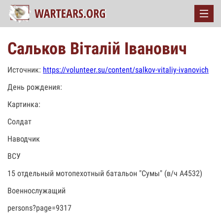
Сальков Віталій Іванович
Источник:
https://volunteer.su/content/salkov-vitaliy-ivanovich
День рождения:
Картинка:
Солдат
Наводчик
ВСУ
15 отдельный мотопехотный батальон "Сумы" (в/ч А4532)
Военнослужащий
persons?page=9317