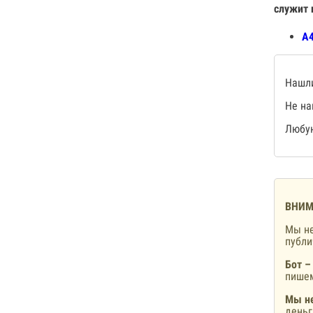
служит 
А4
Нашли
Не на
Любую
ВНИМ
Мы не
публ
Бот –
пишем
Мы не
деньг