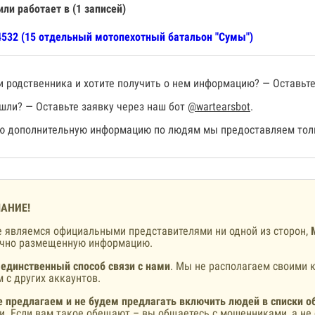
или работает в (1 записей)
532 (15 отдельный мотопехотный батальон "Сумы")
 родственника и хотите получить о нем информацию? — Оставьте
шли? — Оставьте заявку через наш бот
@wartearsbot
.
 дополнительную информацию по людям мы предоставляем толь
АНИЕ!
 являемся официальными представителями ни одной из сторон,
ично размещенную информацию.
 единственный способ связи с нами
. Мы не располагаем своими к
 с других аккаунтов.
 предлагаем и не будем предлагать включить людей в списки о
и. Если вам такое обещают – вы общаетесь с мошенниками, а не 