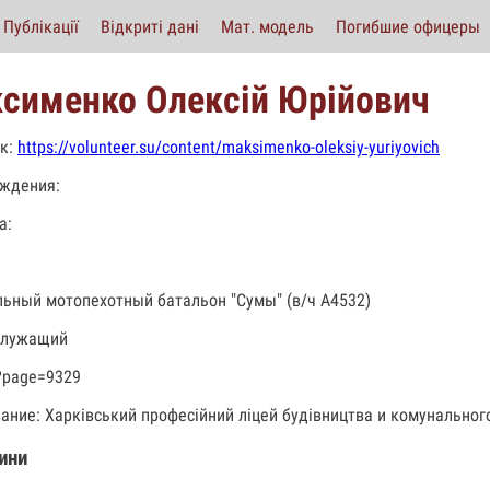
Публікації
Відкриті дані
Мат. модель
Погибшие офицеры
сименко Олексій Юрійович
к:
https://volunteer.su/content/maksimenko-oleksiy-yuriyovich
ждения:
а:
льный мотопехотный батальон "Сумы" (в/ч А4532)
служащий
?page=9329
ание: Харківський професійний ліцей будівництва и комунального
ини