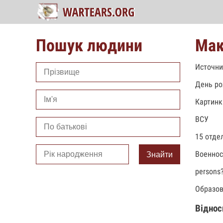
Пошук людини
Мак
Источни
День ро
Картинк
ВСУ
15 отде
Военно
Знайти
persons
Образов
Віднос