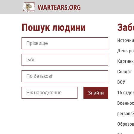
Пошук людини
Заб
Источни
День ро
Картинк
Солдат
ВСУ
15 отде
Знайти
Военно
persons
Образов