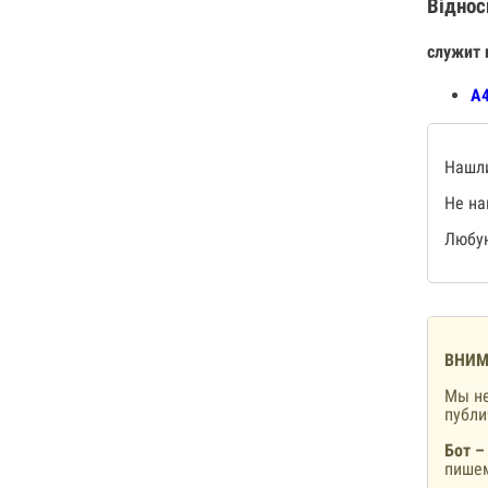
Віднос
служит 
А4
Нашли
Не на
Любую
ВНИМ
Мы не
публ
Бот –
пишем