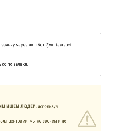
 заявку через наш бот
@wartearsbot
ко по заявке.
МЫ ИЩЕМ ЛЮДЕЙ
, используя
олл-центрами, мы не звоним и не