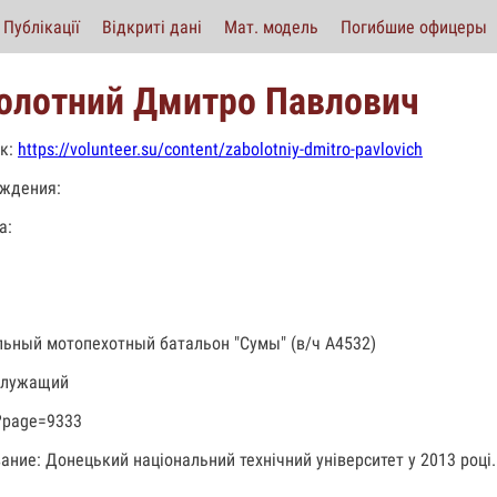
Публікації
Відкриті дані
Мат. модель
Погибшие офицеры
олотний Дмитро Павлович
к:
https://volunteer.su/content/zabolotniy-dmitro-pavlovich
ждения:
а:
льный мотопехотный батальон "Сумы" (в/ч А4532)
служащий
?page=9333
ание: Донецький національний технічний університет у 2013 році.