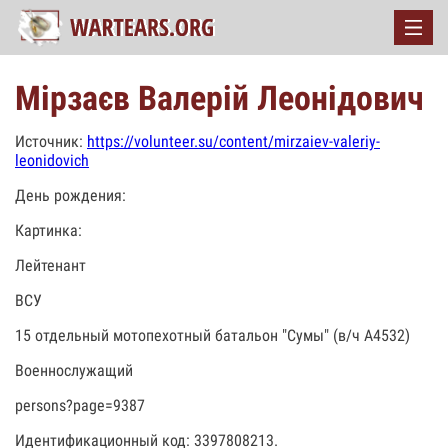
Мірзаєв Валерій Леонідович
Источник:
https://volunteer.su/content/mirzaiev-valeriy-
leonidovich
День рождения:
Картинка:
Лейтенант
ВСУ
15 отдельный мотопехотный батальон "Сумы" (в/ч А4532)
Военнослужащий
persons?page=9387
Идентификационный код: 3397808213.