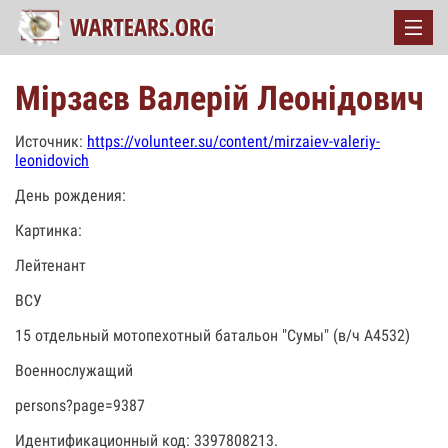
Мірзаєв Валерій Леонідович
Источник:
https://volunteer.su/content/mirzaiev-valeriy-
leonidovich
День рождения:
Картинка:
Лейтенант
ВСУ
15 отдельный мотопехотный батальон "Сумы" (в/ч А4532)
Военнослужащий
persons?page=9387
Идентификационный код: 3397808213.