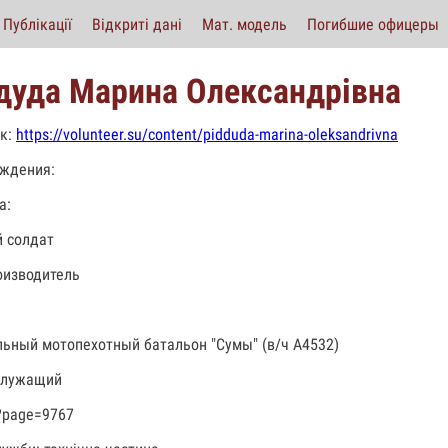
Публікації
Відкриті дані
Мат. модель
Погибшие офицеры
дуда Марина Олександрівна
к:
https://volunteer.su/content/pidduda-marina-oleksandrivna
ждения:
а:
 солдат
изводитель
льный мотопехотный батальон "Сумы" (в/ч А4532)
служащий
?page=9767