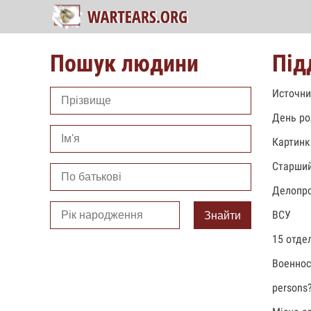
Пошук людини
Під
Источни
День ро
Картинк
Старший
Делопро
ВСУ
Знайти
15 отде
Военно
persons