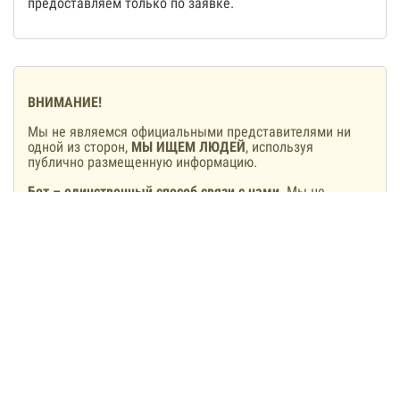
предоставляем только по заявке.
ВНИМАНИЕ!
Мы не являемся официальными представителями ни
одной из сторон,
МЫ ИЩЕМ ЛЮДЕЙ
, используя
публично размещенную информацию.
Бот – единственный способ связи с нами
. Мы не
располагаем своими колл-центрами, мы не звоним и не
пишем с других аккаунтов.
Мы не предлагаем и не будем предлагать включить
людей в списки обмена
, тем более, сделать это за
деньги. Если вам такое обещают – вы общаетесь с
мошенниками, а не с нами.
Если Вы заметили неточную или устаревшую