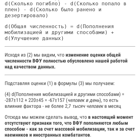
d(Сколько погибло) - d(Сколько попало в
плен) - d(Сколько было ранено и
дезертировало)
d(Общая численность) = d(Пополнения
мобилизацией и другими способами) +
d(Улучшение данных)
Исходя из (2) мы видим, что
изменение оценки общей
численности ВФУ полностью обусловлено нашей работой
над качеством данных.
Подставляя оценки (1) в формулы (3) мы получаем:
(4) d(Пополнения мобилизацией и другими способами) =
-287±112 + 220±45 = -67±157 (
человек в день
), то есть
влияние фактора - не более 2,7
тысяч человек
в месяц
Отсюда мы можем сделать вывод, что
в настоящий момент
отсутствуют признаки того, что ВФУ пополняются любым
способом - как за счет массовой мобилизации, так и за счет
наемников и иностранных комбатантов
.