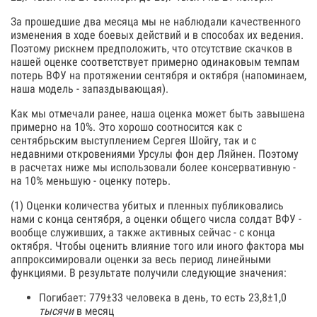
За прошедшие два месяца мы не наблюдали качественного
изменения в ходе боевых действий и в способах их ведения.
Поэтому рискнем предположить, что отсутствие скачков в
нашей оценке соответствует примерно одинаковым темпам
потерь ВФУ на протяжении сентября и октября (напоминаем,
наша модель - запаздывающая).
Как мы отмечали ранее, наша оценка может быть завышена
примерно на 10%. Это хорошо соотносится как с
сентябрьским выступлением Сергея Шойгу, так и с
недавними откровениями Урсулы фон дер Ляйнен. Поэтому
в расчетах ниже мы использовали более консервативную -
на 10% меньшую - оценку потерь.
(1) Оценки количества убитых и пленных публиковались
нами с конца сентября, а оценки общего числа солдат ВФУ -
вообще служивших, а также активных сейчас - с конца
октября. Чтобы оценить влияние того или иного фактора мы
аппроксимировали оценки за весь период линейными
функциями. В результате получили следующие значения:
Погибает: 779±33 человека в день, то есть 23,8±1,0
тысячи
в месяц