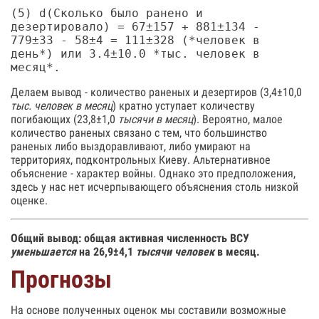
(5) d(Сколько было ранено и
дезертировало) = 67±157 + 881±134 -
779±33 - 58±4 = 111±328 (*человек в
день*) или 3.4±10.0 *тыс. человек в
месяц*.
Делаем вывод - количество раненых и дезертиров (3,4±10,0
тыс. человек в месяц
) кратно уступает количеству
погибающих (23,8±1,0
тысячи в месяц
). Вероятно, малое
количество раненых связано с тем, что большинство
раненых либо выздоравливают, либо умирают на
территориях, подконтрольных Киеву. Альтернативное
объяснение - характер войны. Однако это предположения,
здесь у нас нет исчерпывающего объяснения столь низкой
оценке.
Общий вывод: общая активная численность ВСУ
уменьшается
на 26,9±4,1
тысячи человек
в месяц.
Прогнозы
На основе полученных оценок мы составили возможные