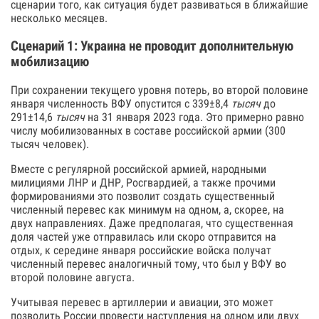
сценарии того, как ситуация будет развиваться в ближайшие
несколько месяцев.
Сценарий 1: Украина не проводит дополнительную
мобилизацию
При сохранении текущего уровня потерь, во второй половине
января численность ВФУ опустится c 339±8,4
тысяч
до
291±14,6
тысяч
на 31 января 2023 года. Это примерно равно
числу мобилизованных в составе российской армии (300
тысяч человек).
Вместе с регулярной российской армией, народными
милициями ЛНР и ДНР, Росгвардией, а также прочими
формированиями это позволит создать существенный
численный перевес как минимум на одном, а, скорее, на
двух направлениях. Даже предполагая, что существенная
доля частей уже отправилась или скоро отправится на
отдых, к середине января российские войска получат
численный перевес аналогичный тому, что был у ВФУ во
второй половине августа.
Учитывая перевес в артиллерии и авиации, это может
позволить России провести наступления на одном или двух