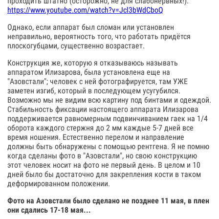
проходить штатно (осторожно, не для слабонервных!):
https://www.youtube.com/watch?v=Jcl3bWdCboQ
Однако, если аппарат был сломан или установлен
неправильно, вероятность того, что работать придётся
плоскогубцами, существенно возрастает.
Конструкция же, которую я отказываюсь называть
аппаратом Илизарова, была установлена еще на
"Азовстали"; человек с ней фотографируется, там УЖЕ
заметен изгиб, который в последующем усугубился.
Возможно мы не видим всю картину под бинтами и одеждой.
Стабильность фиксации настоящего аппарата Илизарова
поддерживается равномерным подвинчиванием гаек на 1/4
оборота каждого стержня до 2 мм каждые 5-7 дней все
время ношения. Естественно перелом и направление
должны быть обнаружены с помощью рентгена. Я не помню
когда сделаны фото в "Азовстали", но свою конструкцию
этот человек носит на фото не первый день. В целом и 10
дней было бы достаточно для закрепления кости в таком
деформированном положении.
Фото на Азовстали было сделано не позднее 11 мая, в плен
они сдались 17-18 мая...