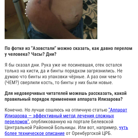
По фотке из "Азовстали" можно сказать, как давно перелом
у человека? Часы? Дни?
Я бы сказал дни. Рука уже не посиневшая, отек остался
только на кисти, да и бинты порядком загрязнились. Не
думаю что бинты из упаковки чёрные. А раз они чем-то
(ЧЕМ?) сверлили кость, то бинты у них были новые.
Для недоверчивых читателей можешь рассказать, какой
правильный порядок применения аппарата Илизарова?
Конечно. Но лучше сошлюсь на отличную статью
"Аппарат
Илизарова — эффективный метод лечения сложных
переломов"
, опубликованную на портале Белевской
Центральной Районной Больницы. Или вот, например,
чуть
более техническое описание
от Оренбургской ЦРБ.