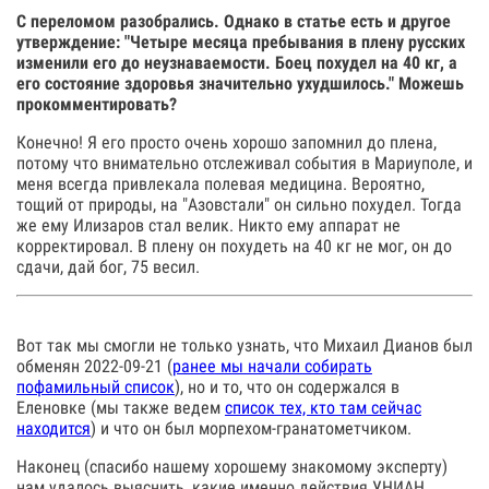
С переломом разобрались. Однако в статье есть и другое
утверждение: "Четыре месяца пребывания в плену русских
изменили его до неузнаваемости. Боец похудел на 40 кг, а
его состояние здоровья значительно ухудшилось." Можешь
прокомментировать?
Конечно! Я его просто очень хорошо запомнил до плена,
потому что внимательно отслеживал события в Мариуполе, и
меня всегда привлекала полевая медицина. Вероятно,
тощий от природы, на "Азовстали" он сильно похудел. Тогда
же ему Илизаров стал велик. Никто ему аппарат не
корректировал. В плену он похудеть на 40 кг не мог, он до
сдачи, дай бог, 75 весил.
Вот так мы смогли не только узнать, что Михаил Дианов был
обменян 2022-09-21 (
ранее мы начали собирать
пофамильный список
), но и то, что он содержался в
Еленовке (мы также ведем
список тех, кто там сейчас
находится
) и что он был морпехом-гранатометчиком.
Наконец (спасибо нашему хорошему знакомому эксперту)
нам удалось выяснить, какие именно действия УНИАН