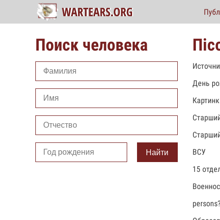
Публ
Поиск человека
Піс
Источни
День ро
Картинк
Старший
Старший
ВСУ
Найти
15 отде
Военно
persons