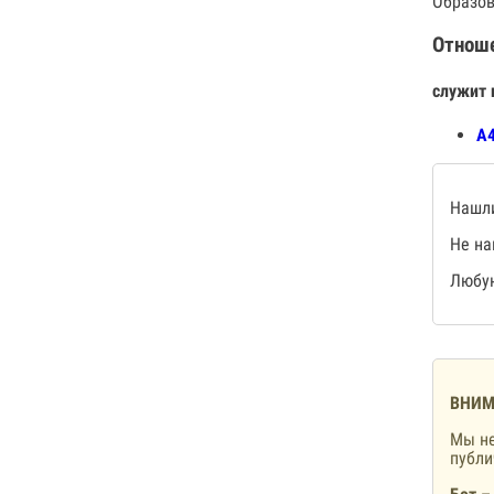
Образов
Отнош
служит 
А4
Нашли
Не на
Любую
ВНИМ
Мы не
публ