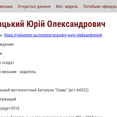
икации
Открытые данные
Мат. модель
Погибшие офицер
оцький Юрій Олександрович
к:
https://volunteer.su/content/pisockiy-yuriy-oleksandrovich
ждения:
а:
 солдат
 механик - водитель
льный мотопехотный батальон "Сумы" (в/ч А4532)
служащий
?page=9310