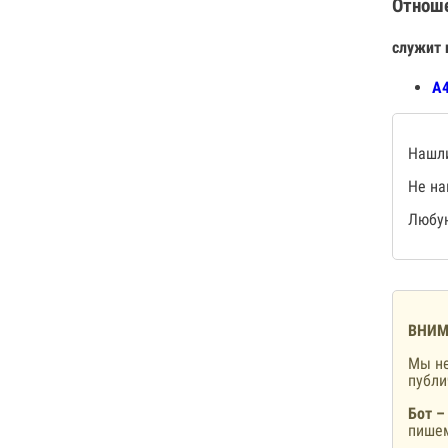
Отнош
служит 
А4
Нашли
Не на
Любую
ВНИМ
Мы не
публ
Бот –
пишем