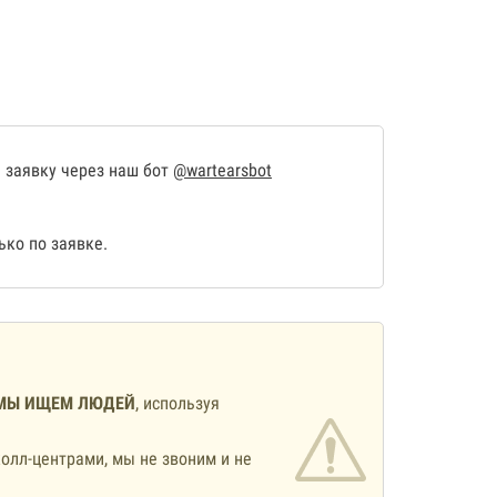
 заявку через наш бот
@wartearsbot
ко по заявке.
МЫ ИЩЕМ ЛЮДЕЙ
, используя
олл-центрами, мы не звоним и не