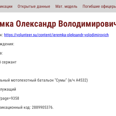
икации
Открытые данные
Мат. модель
Погибшие офицер
мка Олександр Володимирови
к:
https://volunteer.su/content/ieremka-oleksandr-volodimirovich
ждения:
а:
 сержант
льный мотопехотный батальон "Сумы" (в/ч А4532)
служащий
?page=9358
икационный код: 2889905376.