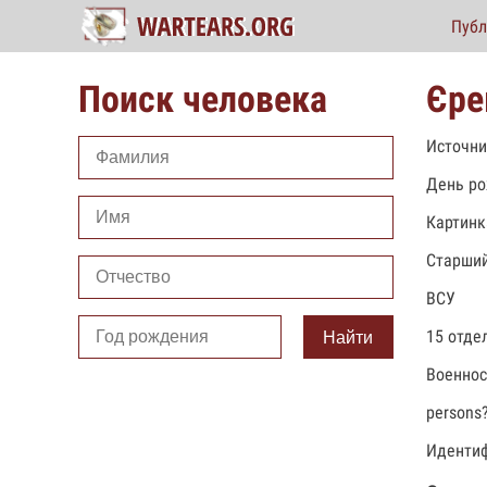
Публ
Поиск человека
Єре
Источни
День ро
Картинк
Старший
ВСУ
15 отде
Найти
Военно
persons
Идентиф