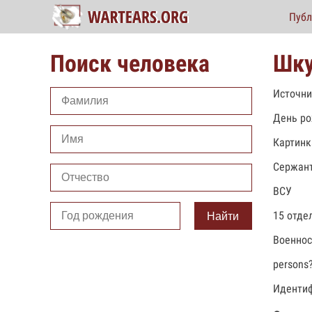
Публ
Поиск человека
Шку
Источни
День ро
Картинк
Сержан
ВСУ
15 отде
Найти
Военно
persons
Идентиф