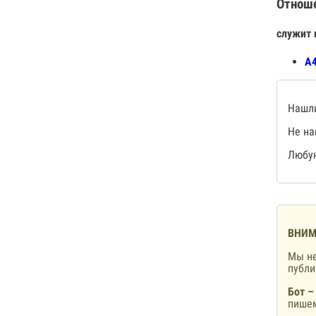
Отнош
служит 
А4
Нашли
Не на
Любую
ВНИМ
Мы не
публ
Бот –
пишем