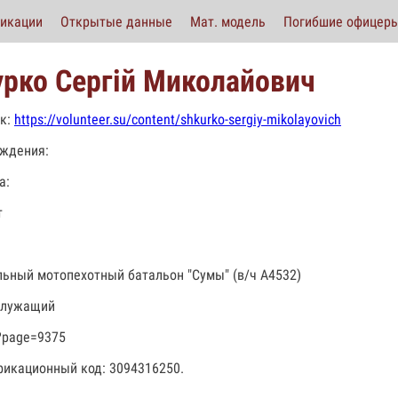
икации
Открытые данные
Мат. модель
Погибшие офицер
рко Сергій Миколайович
к:
https://volunteer.su/content/shkurko-sergiy-mikolayovich
ждения:
а:
т
льный мотопехотный батальон "Сумы" (в/ч А4532)
служащий
?page=9375
икационный код: 3094316250.