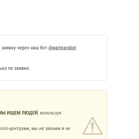
 заявку через наш бот
@wartearsbot
ко по заявке.
МЫ ИЩЕМ ЛЮДЕЙ
, используя
олл-центрами, мы не звоним и не