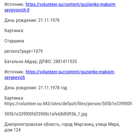
Источник:
https://volunteer.su/content/guziienko-maksim-
sergiyovich-0
День рождения: 21.11.1978
Картинка:
Старшина
persons?page=1079
Батальон Айдар; ДРФО: 2881411535
Источник:
https://volunteer.su/content/guzienko-maksim-
sergeevich
День рождения: 21.11.1978 год
Картинка:
https://volunteer.su:443/sites/default/files/person/505b1e339f0
505b1e339f00fd33900c1efe68dfd93b_1.jpg
Днепропетровская область, город Марганец, улица Мира,
дом 124