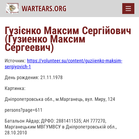
Гузієнко Максим Сергійович
(Гузиенко Максим
Сергеевич)
Источник:
https://volunteer.su/content/guziienko-maksim-
sergiyovich-1
День рождения: 21.11.1978
Картинка:
Дніпропетровська обл., м.Марганець, вул. Миру, 124
persons?page=611
Батальон Айдар; ДРФО: 2881411535; АН 777270,
Марганецьким МВГУМВСУ в Дніпропетровській обл.,
28.10.2010