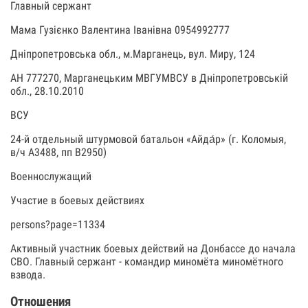
Главный сержант
Мама Гузієнко Валентина Іванівна 0954992777
Дніпропетровська обл., м.Марганець, вул. Миру, 124
АН 777270, Марганецьким МВГУМВСУ в Дніпропетровській
обл., 28.10.2010
ВСУ
24-й отдельный штурмовой батальон «Айда́р» (г. Коломыя,
в/ч А3488, пп В2950)
Военнослужащий
Участие в боевых действиях
persons?page=11334
Активный участник боевых действий на Донбассе до начала
СВО. Главный сержант - командир миномёта миномётного
взвода.
Отношения