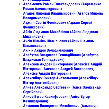
Авраменко Роман Олександрович (Авраменко
Роман Александрович)
Агапов Николай Владимирович (Агапов Микола
Володимирович)
Аджян Сергій Феліксович (Аджян Сергей
Феликсович)
Айсін Людмила Михайлівна (Айсин Людмила
Михаиловна)
Айсін Шаміль Шамільович (Айсин Шамиль
Шамильевич)
Акінін Андрій Володимирович
Алабутов Владислав Геннадійович (Алабутов
Владислав Геннадьевич)
Алексеев Андрей Викторович (Алексієв Андрій
Вікторович, Алексеев Андрей Викторович,
Алексієв Андрій Вікторович)
Алексийчук Виктор Анатольевич (Алексійчук
Віктор Анатолійович)
Алиев Александр Сергеевич (Алієв Олександр
Сергійович)
Алиев Вугар Казинфарович (Алієв Вугар
Казинфарович)
Алмашин Володимир Михайлович (Алмашин