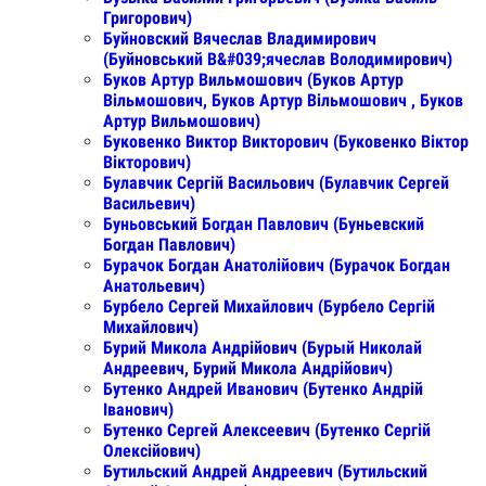
Григорович)
Буйновский Вячеслав Владимирович
(Буйновський В&#039;ячеслав Володимирович)
Буков Артур Вильмошович (Буков Артур
Вільмошович, Буков Артур Вільмошович , Буков
Артур Вильмошович)
Буковенко Виктор Викторович (Буковенко Віктор
Вікторович)
Булавчик Сергій Васильович (Булавчик Сергей
Васильевич)
Буньовський Богдан Павлович (Буньевский
Богдан Павлович)
Бурачок Богдан Анатолійович (Бурачок Богдан
Анатольевич)
Бурбело Сергей Михайлович (Бурбело Сергій
Михайлович)
Бурий Микола Андрійович (Бурый Николай
Андреевич, Бурий Микола Андрійович)
Бутенко Андрей Иванович (Бутенко Андрій
Іванович)
Бутенко Сергей Алексеевич (Бутенко Сергій
Олексійович)
Бутильский Андрей Андреевич (Бутильский