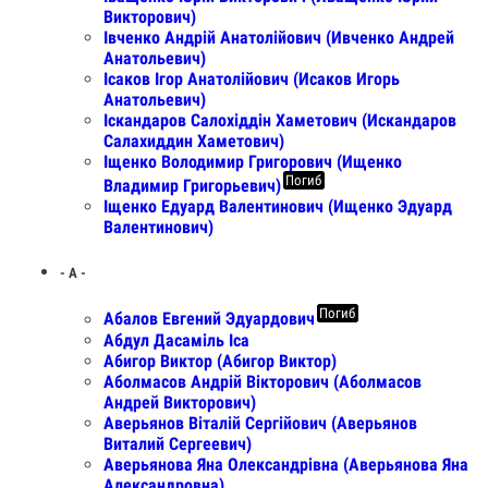
Викторович)
Івченко Андрій Анатолійович (Ивченко Андрей
Анатольевич)
Ісаков Ігор Анатолійович (Исаков Игорь
Анатольевич)
Іскандаров Салохіддін Хаметович (Искандаров
Салахиддин Хаметович)
Іщенко Володимир Григорович (Ищенко
Погиб
Владимир Григорьевич)
Іщенко Едуард Валентинович (Ищенко Эдуард
Валентинович)
- А -
Погиб
Абалов Евгений Эдуардович
Абдул Дасаміль Іса
Абигор Виктор (Абигор Виктор)
Аболмасов Андрій Вікторович (Аболмасов
Андрей Викторович)
Аверьянов Віталій Сергійович (Аверьянов
Виталий Сергеевич)
Аверьянова Яна Олександрівна (Аверьянова Яна
Александровна)