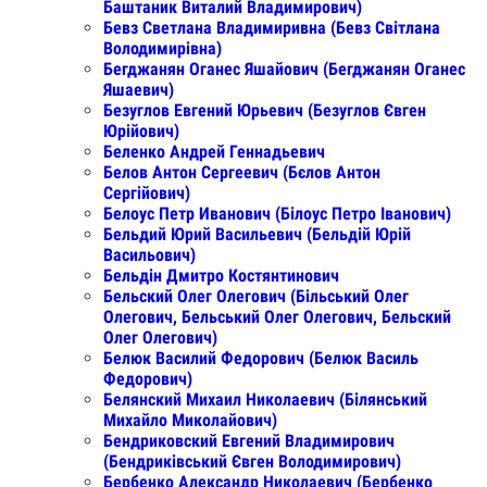
Баштаник Виталий Владимирович)
Бевз Светлана Владимиривна (Бевз Світлана
Володимирівна)
Бегджанян Оганес Яшайович (Бегджанян Оганес
Яшаевич)
Безуглов Евгений Юрьевич (Безуглов Євген
Юрійович)
Беленко Андрей Геннадьевич
Белов Антон Сергеевич (Бєлов Антон
Сергійович)
Белоус Петр Иванович (Білоус Петро Іванович)
Бельдий Юрий Васильевич (Бельдій Юрій
Васильович)
Бельдін Дмитро Костянтинович
Бельский Олег Олегович (Більський Олег
Олегович, Бельський Олег Олегович, Бeльский
Олег Олегович)
Белюк Василий Федорович (Белюк Василь
Федорович)
Белянский Михаил Николаевич (Білянський
Михайло Миколайович)
Бендриковский Евгений Владимирович
(Бендриківський Євген Володимирович)
Бербенко Александр Николаевич (Бербенко