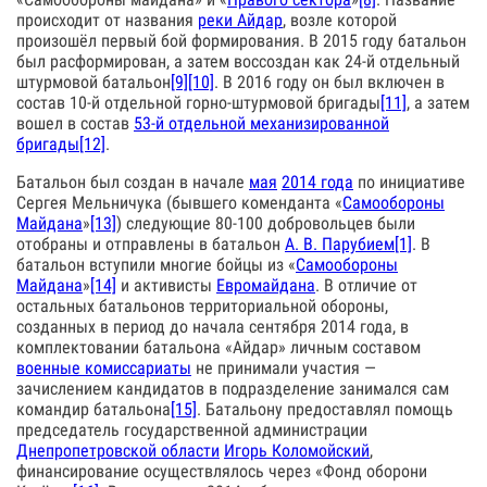
происходит от названия
реки Айдар
, возле которой
произошёл первый бой формирования. В 2015 году батальон
был расформирован, а затем воссоздан как 24-й отдельный
штурмовой батальон
[9]
[10]
. В 2016 году он был включен в
состав 10-й отдельной горно-штурмовой бригады
[11]
, а затем
вошел в состав
53-й отдельной механизированной
бригады
[12]
.
Батальон был создан в начале
мая
2014 года
по инициативе
Сергея Мельничука (бывшего коменданта «
Самообороны
Майдана
»
[13]
) следующие 80-100 добровольцев были
отобраны и отправлены в батальон
А. В. Парубием
[1]
. В
батальон вступили многие бойцы из «
Самообороны
Майдана
»
[14]
и активисты
Евромайдана
. В отличие от
остальных батальонов территориальной обороны,
созданных в период до начала сентября 2014 года, в
комплектовании батальона «Айдар» личным составом
военные комиссариаты
не принимали участия —
зачислением кандидатов в подразделение занимался сам
командир батальона
[15]
. Батальону предоставлял помощь
председатель государственной администрации
Днепропетровской области
Игорь Коломойский
,
финансирование осуществлялось через «Фонд оборони