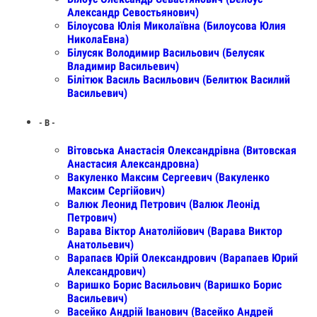
Александр Севостьянович)
Білоусова Юлія Миколаївна (Билоусова Юлия
НиколаЕвна)
Білусяк Володимир Васильович (Белусяк
Владимир Васильевич)
Білітюк Василь Васильович (Белитюк Василий
Васильевич)
- В -
Вiтовська Анастасiя Олександрiвна (Витовская
Анастасия Александровна)
Вакуленко Максим Сергеевич (Вакуленко
Максим Сергійович)
Валюк Леонид Петрович (Валюк Леонід
Петрович)
Варава Віктор Анатолійович (Варава Виктор
Анатольевич)
Варапаєв Юрій Олександрович (Варапаев Юрий
Александрович)
Варишко Борис Васильович (Варишко Борис
Васильевич)
Васейко Андрій Іванович (Васейко Андрей