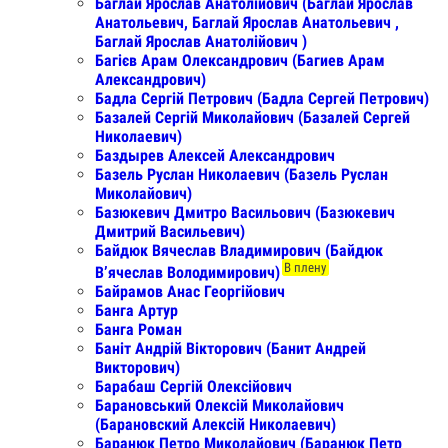
Баглай Ярослав Анатолійович (Баглай Ярослав
Анатольевич, Баглай Ярослав Анатольевич ,
Баглай Ярослав Анатолійович )
Багієв Арам Олександрович (Багиев Арам
Александрович)
Бадла Сергій Петрович (Бадла Сергей Петрович)
Базалей Сергій Миколайович (Базалей Сергей
Николаевич)
Баздырев Алексей Александрович
Базель Руслан Николаевич (Базель Руслан
Миколайович)
Базюкевич Дмитро Васильович (Базюкевич
Дмитрий Васильевич)
Байдюк Вячеслав Владимирович (Байдюк
В плену
Вʼячеслав Володимирович)
Байрамов Анас Георгійович
Банга Артур
Банга Роман
Баніт Андрій Вікторович (Банит Андрей
Викторович)
Барабаш Сергій Олексійович
Барановський Олексій Миколайович
(Барановский Алексій Николаевич)
Баранюк Петро Миколайович (Баранюк Петр