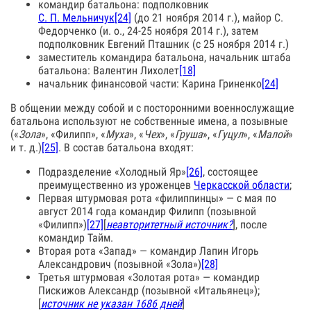
командир батальона: подполковник
С. П. Мельничук
[24]
(до 21 ноября 2014 г.), майор С.
Федорченко (и. о., 24-25 ноября 2014 г.), затем
подполковник Евгений Пташник (с 25 ноября 2014 г.)
заместитель командира батальона, начальник штаба
батальона: Валентин Лихолет
[18]
начальник финансовой части: Карина Гриненко
[24]
В общении между собой и с посторонними военнослужащие
батальона используют не собственные имена, а позывные
(«
Зола
», «Филипп», «
Муха
», «
Чех
», «
Груша
», «
Гуцул
», «
Малой
»
и т. д.)
[25]
. В состав батальона входят:
Подразделение «Холодный Яр»
[26]
, состоящее
преимущественно из уроженцев
Черкасской области
;
Первая штурмовая рота «филиппинцы» — с мая по
август 2014 года командир Филипп (позывной
«Филипп»)
[27]
[
неавторитетный источник?
], после
командир Тайм.
Вторая рота «Запад» — командир Лапин Игорь
Александрович (позывной «Зола»)
[28]
Третья штурмовая «Золотая рота» — командир
Пискижов Александр (позывной «Итальянец»);
[
источник не указан 1686 дней
]