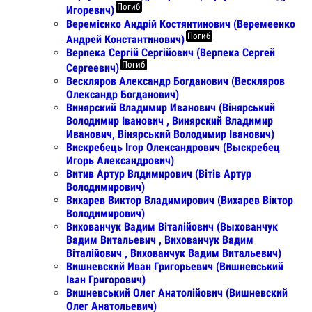
Погиб
Игоревич)
Веремієнко Андрій Костянтинович (Веремеенко
Погиб
Андрей Константинович)
Верпека Сергій Сергійович (Верпека Сергей
Погиб
Сергеевич)
Вескляров Александр Богданович (Вескляров
Олександр Богданович)
Винярский Владимир Иванович (Вінярський
Володимир Іванович , Винярский Владимир
Иванович, Вінярський Володимир Іванович)
Вискребець Ігор Олександрович (Выскребец
Игорь Александрович)
Витив Артур Влдимирович (Вітів Артур
Володимирович)
Вихарев Виктор Владимирович (Вихарев Віктор
Володимирович)
Вихованчук Вадим Віталійович (Выхованчук
Вадим Витальевич , Вихованчук Вадим
Віталійович , Вихованчук Вадим Витальевич)
Вишневский Иван Григорьевич (Вишневський
Іван Григорович)
Вишневський Олег Анатолійович (Вишневский
Олег Анатольевич)