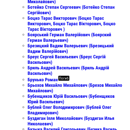
Миколайович)
Ботейко Степан Сергеевич (Ботейко Степан
Сергійович)
Боцко Тарас Викторович (Боцко Тарас
Викторович, Боцко Тарас Вікторович, Боцко
Тарас Вікторович )
Боярський Герман Валерійович (Боярский
Герман Валерьевич)
Брезицкий Вадим Валерьевич (Брезицький
Вадим Валерійович)
Бреус Сергей Васильевич (Бреус Сергій
Васильович)
Бриль Андрей Васильевич (Бриль Андрій
Васильович)
Погиб
Брунько Роман
Брьохов Михайло Михайлович (Брехов Михайло
Михайлович)
Бубенщиков Юрій Васильович (Бубенщиков
Юрий Васильевич)
Бублей Олег Володимирович (Бублей Олег
Владимирович)
Буздиган Ілля Миколайович (Буздиган Илья
Николаевич)
Бузыка Василий Григорьевич (Бузика Василь