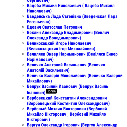
Сергійович)
Вацеба Михаил Николаевич ( Вацеба Михаил
Николаевич)
Введенська Лада Євгенівна (Введенская Лада
Евгеньевна)
Вдович Святослав Петрович
Веклич Александр Владимирович (Веклич
Олександр Володимирович)
Великохацкий Игорь Николаевич
(Великохацький Ігор Миколайович)
Велиляев Энвер Нариманович (Веліляєв Енвер
Наріманович)
Величко Анатолий Васильевич (Величко
Анатолій Васильович)
Величко Валерій Миколайович (Величко Валерий
Михайлович)
Вепрук Василий Иванович (Вепрук Василь
Погиб
Iванович)
Вербовецкий Константин Александрович
(Вербовецький Костянтин Олександрович)
Вербовый Михаил Викторович (Вербовий
Михайло Вікторович , Вербовий Михайло
Вікторович)
Вергун Олександр Ігорович (Вергун Александр