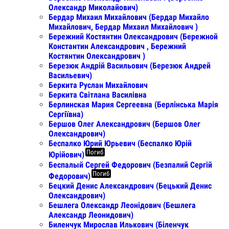
Олександр Миколайович)
Бердар Михаил Михайлович (Бердар Михайло
Михайлович, Бердар Михаил Михайлович )
Бережний Костянтин Олександрович (Бережной
Константин Александрович , Бережний
Костянтин Олександрович )
Березюк Андрій Васильович (Березюк Андрей
Васильевич)
Беркита Руслан Михайлович
Беркита Світлана Василівна
Берлинская Мария Сергеевна (Берлінська Марія
Сергіївна)
Бершов Олег Александрович (Бершов Олег
Олександрович)
Беспалко Юрий Юрьевич (Беспалко Юрій
Погиб
Юрійович)
Беспалый Сергей Федорович (Безпалий Сергій
Погиб
Федорович)
Бецкий Денис Александрович (Бецький Денис
Олександрович)
Бешлега Олександр Леонідович (Бешлега
Александр Леонидович)
Биленчук Мирослав Илькович (Біленчук