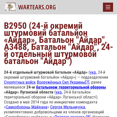
В2950 (24-й окремий
штурмовий батальйон
«Айдар», Батальон "Айдар",
А3488, Батальон "Айдар", 24-
й отдельный штурмовой
батальон "Айдар")
24-й отдельный штурмовой батальон «Айда́р»
(
укр.
24-й
окремий штурмовий батальйон «Айдар») — подразделение
Сухопутных войск
Вооружённых Сил Украины
[7]
, ранее
являвшееся
24-м
батальоном территориальной обороны
«Айдар» Луганской области
(
укр.
24-й батальйон
територіальної оборони «Айдар» Луганської області).
Создано в мае 2014 года по инициативе коменданта
«
Самообороны Майдана
»
Сергея Мельничука
,
укомплектовано добровольцами из членов организаций
«Самообороны майдана» и «
Правого сектора
»
[8]
. Название