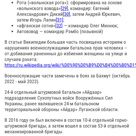
Рота («волынская рота»): сформирована на основе
«волынского взвода»
[29]
, командир: Евгений
Александрович Дикий
[30]
, затем Андрей Юркевич,
затем Игорь Лапин
[31]
;
«афганская сотня»
[32]
— командир Олег Михнюк;
Автовзвод — командир Рэмбо (позывной)
В статье Википедии большая часть посвящена историям о
нарушениях военнослужащими батальона прав человека --
от добивания раненнных до избиения женщины на улице и
случаев рэкета:
https://ru.wikipedia.org/wiki/%D0%90%D0%B9%D0%B4%D
Военнослужащие части замечены в боях за Бахмут (октябрь
2022 - май 2023).
24-й отдельный штурмовой батальон «Айдаар»
подразделение Сухопутных войск Вооружённых Сил
Украины, ранее являвшееся 24-м батальоном
территориальной обороны «Айдар» Луганской области.
В 2016 году он был включен в состав 10-й отдельной горно-
штурмовой бригады, а затем вошел в состав 53-й отдельной
механизированной бригады.