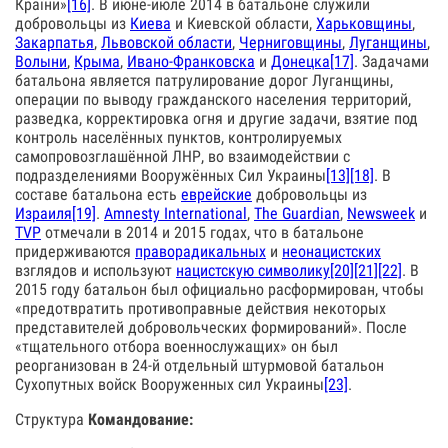
Країни»
[16]
. В июне-июле 2014 в батальоне служили
добровольцы из
Киева
и Киевской области,
Харьковщины
,
Закарпатья
,
Львовской области
,
Черниговщины
,
Луганщины
,
Волыни
,
Крыма
,
Ивано-Франковска
и
Донецка
[17]
. Задачами
батальона является патрулирование дорог Луганщины,
операции по выводу гражданского населения территорий,
разведка, корректировка огня и другие задачи, взятие под
контроль населённых пунктов, контролируемых
самопровозглашённой ЛНР, во взаимодействии с
подразделениями Вооружённых Сил Украины
[13]
[18]
. В
составе батальона есть
еврейские
добровольцы из
Израиля
[19]
.
Amnesty International
,
The Guardian
,
Newsweek
и
TVP
отмечали в 2014 и 2015 годах, что в батальоне
придерживаются
праворадикальных
и
неонацистских
взглядов и используют
нацистскую символику
[20]
[21]
[22]
. В
2015 году батальон был официально расформирован, чтобы
«предотвратить противоправные действия некоторых
представителей добровольческих формирований». После
«тщательного отбора военнослужащих» он был
реорганизован в 24-й отдельный штурмовой батальон
Сухопутных войск Вооруженных сил Украины
[23]
.
Структура
Командование: