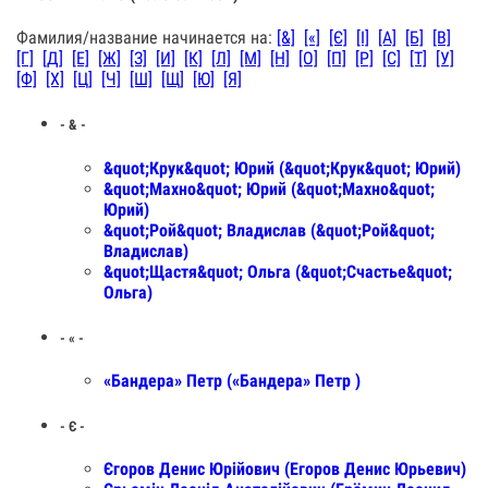
Фамилия/название начинается на:
[&]
[«]
[Є]
[І]
[А]
[Б]
[В]
[Г]
[Д]
[Е]
[Ж]
[З]
[И]
[К]
[Л]
[М]
[Н]
[О]
[П]
[Р]
[С]
[Т]
[У]
[Ф]
[Х]
[Ц]
[Ч]
[Ш]
[Щ]
[Ю]
[Я]
- & -
&quot;Крук&quot; Юрий (&quot;Крук&quot; Юрий)
&quot;Махно&quot; Юрий (&quot;Махно&quot;
Юрий)
&quot;Рой&quot; Владислав (&quot;Рой&quot;
Владислав)
&quot;Щастя&quot; Ольга (&quot;Счастье&quot;
Ольга)
- « -
«Бандера» Петр («Бандера» Петр )
- Є -
Єгоров Денис Юрійович (Егоров Денис Юрьевич)