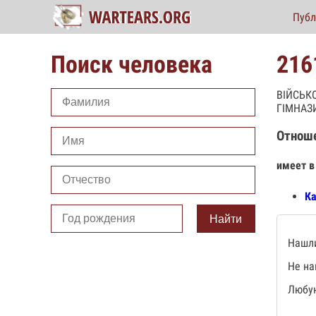
Публ
Поиск человека
216
ВІЙСЬКО
ГІМНАЗИ
Отнош
имеет в
Ка
Найти
Нашли
Не на
Любую