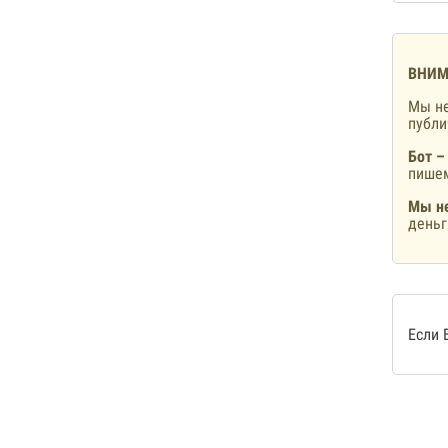
ВНИМ
Мы не
публ
Бот –
пишем
Мы не
деньг
Если 