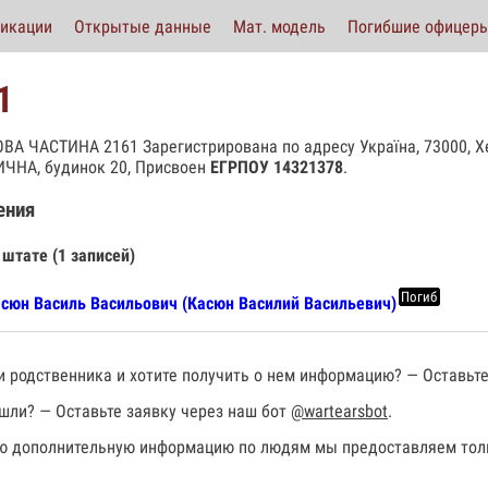
икации
Открытые данные
Мат. модель
Погибшие офицер
1
ВА ЧАСТИНА 2161 Зарегистрирована по адресу Україна, 73000, Хе
ЧНА, будинок 20, Присвоен
ЕГРПОУ
14321378
.
ения
 штате (1 записей)
Погиб
сюн Василь Васильович (Касюн Василий Васильевич)
 родственника и хотите получить о нем информацию? — Оставьте
шли? — Оставьте заявку через наш бот
@wartearsbot
.
 дополнительную информацию по людям мы предоставляем толь