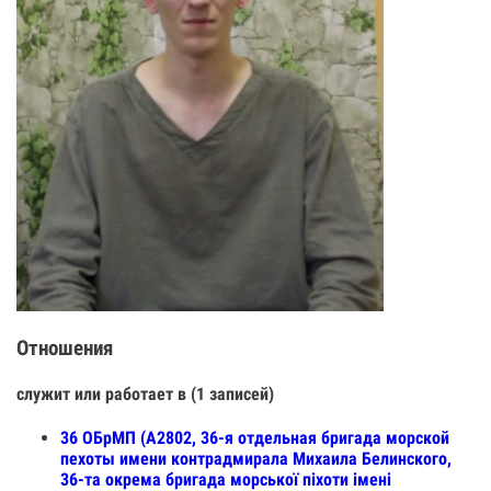
Отношения
служит или работает в (1 записей)
36 ОБрМП (А2802, 36-я отдельная бригада морской
пехоты имени контрадмирала Михаила Белинского,
36-та окрема бригада морської піхоти імені