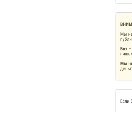
ВНИМ
Мы не
публ
Бот –
пишем
Мы не
деньг
Если 