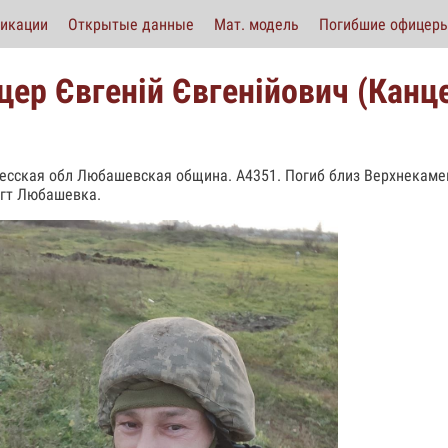
икации
Открытые данные
Мат. модель
Погибшие офицер
цер Євгеній Євгенійович (Канц
есская обл Любашевская община. А4351. Погиб близ Верхнекамен
пгт Любашевка.