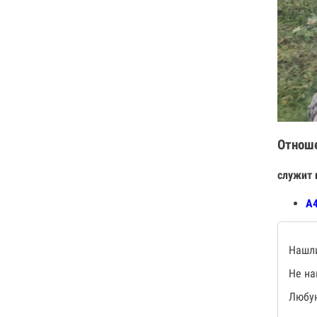
Отнош
служит 
А
Нашли
Не на
Любую