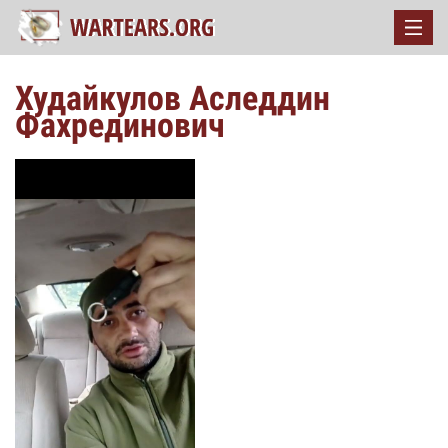
Худайкулов Аследдин
Фахрединович