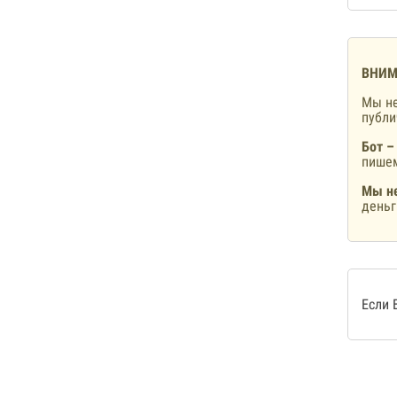
ВНИМ
Мы не
публ
Бот –
пишем
Мы не
деньг
Если 