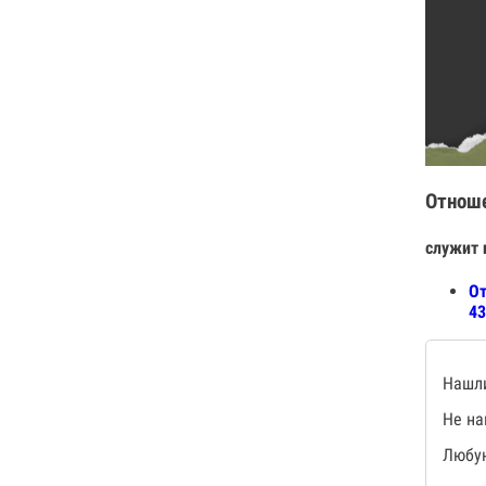
Отнош
служит 
От
43
Нашли
Не на
Любую