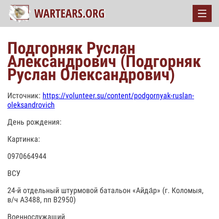
Подгорняк Руслан
Александрович (Подгорняк
Руслан Олександрович)
Источник:
https://volunteer.su/content/podgornyak-ruslan-
oleksandrovich
День рождения:
Картинка:
0970664944
ВСУ
24-й отдельный штурмовой батальон «Айда́р» (г. Коломыя,
в/ч А3488, пп В2950)
Военнослужащий