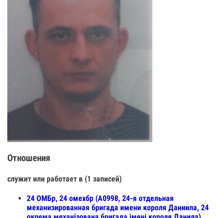
Отношения
служит или работает в (1 записей)
24 ОМБр, 24 омехбр (А0998, 24-я отдельная
механизированная бригада имени короля Даниила, 24
окрема механізована бригада імені короля Данила)