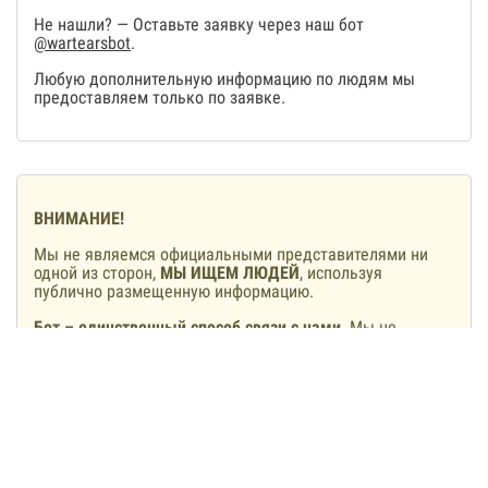
Не нашли? — Оставьте заявку через наш бот
@wartearsbot
.
Любую дополнительную информацию по людям мы
предоставляем только по заявке.
ВНИМАНИЕ!
Мы не являемся официальными представителями ни
одной из сторон,
МЫ ИЩЕМ ЛЮДЕЙ
, используя
публично размещенную информацию.
Бот – единственный способ связи с нами
. Мы не
располагаем своими колл-центрами, мы не звоним и не
пишем с других аккаунтов.
Мы не предлагаем и не будем предлагать включить
людей в списки обмена
, тем более, сделать это за
деньги. Если вам такое обещают – вы общаетесь с
мошенниками, а не с нами.