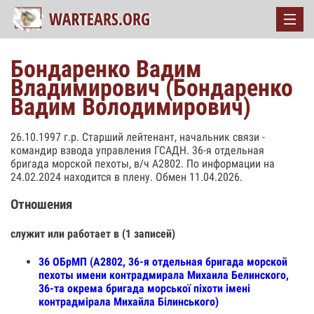
Бондаренко Вадим
Владимирович (Бондаренко
Вадим Володимирович)
26.10.1997 г.р. Старший лейтенант, начальник связи -
командир взвода управления ГСАДН. 36-я отдельная
бригада морской пехоты, в/ч А2802. По информации на
24.02.2024 находится в плену. Обмен 11.04.2026.
Отношения
служит или работает в (1 записей)
36 ОБрМП (А2802, 36-я отдельная бригада морской
пехоты имени контрадмирала Михаила Белинского,
36-та окрема бригада морської піхоти імені
контрадмірала Михайла Білинського)