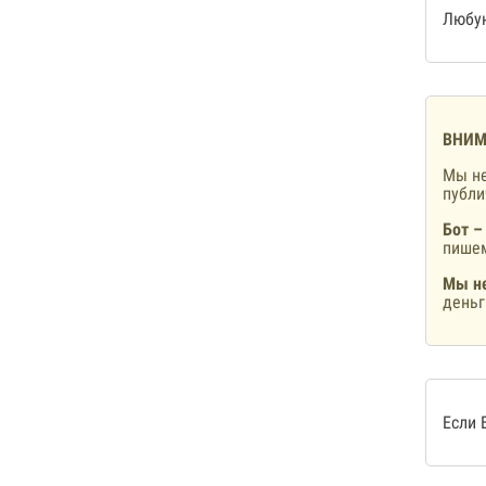
Любую
ВНИМ
Мы не
публ
Бот –
пишем
Мы не
деньг
Если 