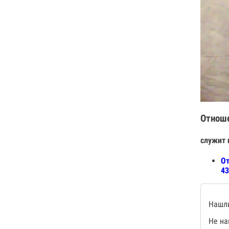
Отнош
служит 
От
43
Нашли
Не на