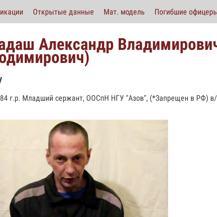
икации
Открытые данные
Мат. модель
Погибшие офицер
адаш Александр Владимирович
одимирович)
у
984 г.р. Младший сержант, ООСпН НГУ "Азов", (*Запрещен в РФ) в