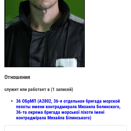
Отношения
служит или работает в (1 записей)
36 ОБрМП (А2802, 36-я отдельная бригада морской
пехоты имени контрадмирала Михаила Белинского,
36-та окрема бригада морської піхоти імені
контрадмірала Михайла Білинського)