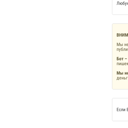
Любую
ВНИМ
Мы не
публ
Бот –
пишем
Мы не
деньг
Если 