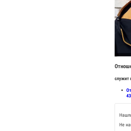
Отнош
служит 
От
43
Нашли
Не на