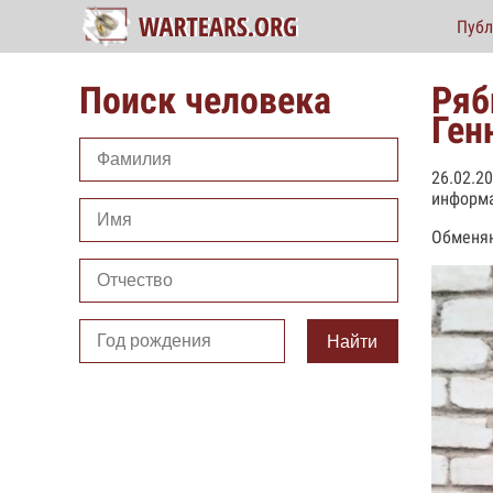
Публ
Поиск человека
Ряб
Ген
26.02.2
информа
Обменян
Найти