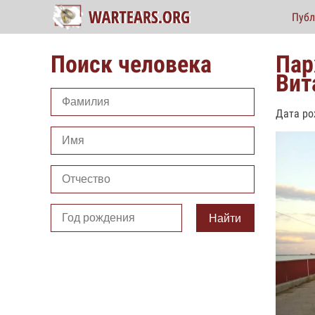
Публ
Поиск человека
Пар
Вит
Дата ро
Найти