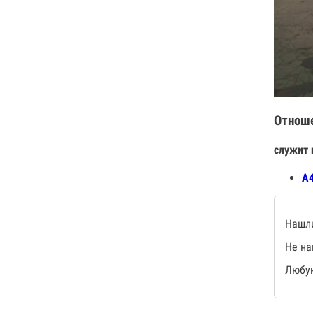
Отнош
служит 
А4
Нашли
Не на
Любую