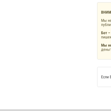
ВНИМ
Мы не
публ
Бот –
пишем
Мы не
деньг
Если 