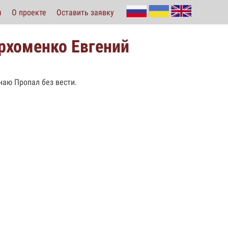
ы
О проекте
Оставить заявку
архоменко Евгений
наю Пропал без вести.