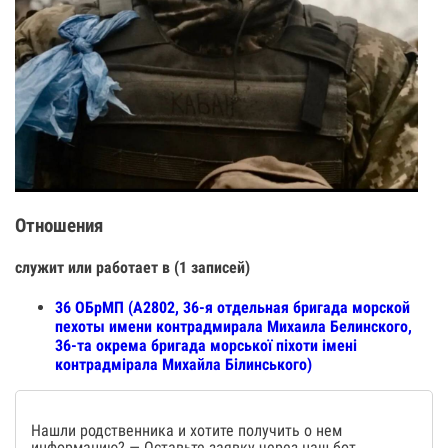
Отношения
служит или работает в (1 записей)
36 ОБрМП (А2802, 36-я отдельная бригада морской
пехоты имени контрадмирала Михаила Белинского,
36-та окрема бригада морської піхоти імені
контрадмірала Михайла Білинського)
Нашли родственника и хотите получить о нем
информацию? — Оставьте заявку через наш бот