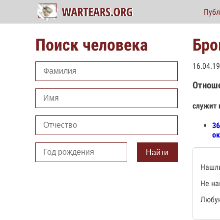
Публ
Поиск человека
Бро
16.04.1
Отнош
служит 
36
ок
Найти
Нашли
Не на
Любую