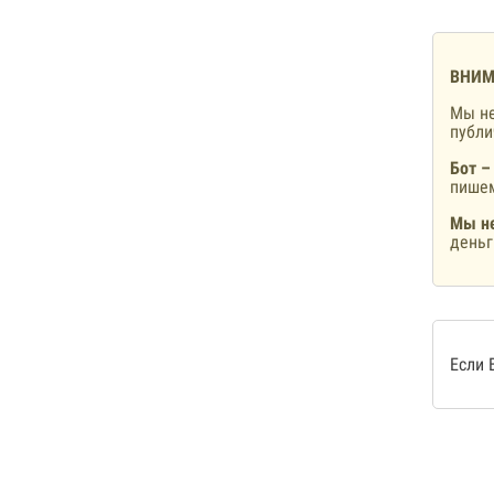
ВНИМ
Мы не
публ
Бот –
пишем
Мы не
деньг
Если 