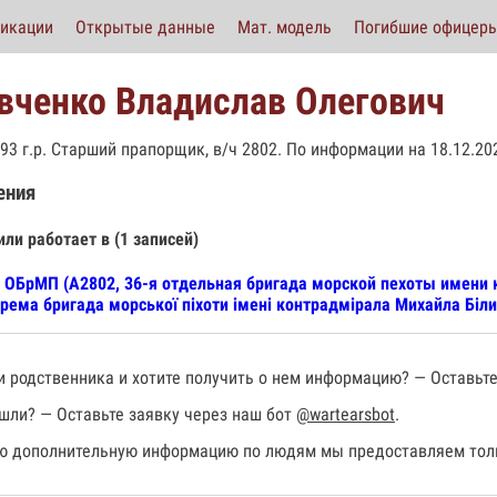
икации
Открытые данные
Мат. модель
Погибшие офицер
вченко Владислав Олегович
993 г.р. Старший прапорщик, в/ч 2802. По информации на 18.12.20
ения
или работает в (1 записей)
 ОБрМП (А2802, 36-я отдельная бригада морской пехоты имени 
рема бригада морської піхоти імені контрадмірала Михайла Біли
 родственника и хотите получить о нем информацию? — Оставьте
шли? — Оставьте заявку через наш бот
@wartearsbot
.
 дополнительную информацию по людям мы предоставляем толь