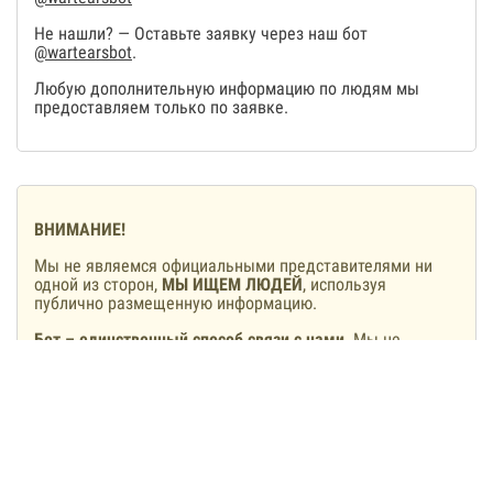
Не нашли? — Оставьте заявку через наш бот
@wartearsbot
.
Любую дополнительную информацию по людям мы
предоставляем только по заявке.
ВНИМАНИЕ!
Мы не являемся официальными представителями ни
одной из сторон,
МЫ ИЩЕМ ЛЮДЕЙ
, используя
публично размещенную информацию.
Бот – единственный способ связи с нами
. Мы не
располагаем своими колл-центрами, мы не звоним и не
пишем с других аккаунтов.
Мы не предлагаем и не будем предлагать включить
людей в списки обмена
, тем более, сделать это за
деньги. Если вам такое обещают – вы общаетесь с
мошенниками, а не с нами.