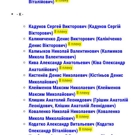
В плену
Віталійович)
- К -
Кадунов Сергей Викторович (Кадунов Сергій
В плену
Вікторович)
Калиниченко Денис Викторович (Калініченко
В плену
Денис Вікторович)
Калмыков Николай Валентинович (Калмиков
Микола Валентинович)
Кива Александр Анатольевич (Ківа Олександр
В плену
Анатолійович)
Кистенёв Денис Николаевич (Кістіньов Денис
В плену
Миколайович)
Клейменов Максим Николаевич (Клейменов
В плену
Максим Миколайович)
Клишин Анатолий Леонидович (Грішин Анатолій
Леонідович, Клішин Анатолій Леонідович)
Коваленко Николай Николаевич (Коваленко
В плену
Микола Миколайович)
Кодатко Александр Витальевич (Кодатко
В плену
Олександр Віталійович)