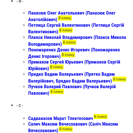
- П -
Панасюк Олег Анатольевич (Панасюк Олег
В плену
Анатолійович)
Петлица Сергей Валентинович (Петлиця Сергій
В плену
Валентинович)
Плакса Николай Владимирович (Плакса Микола
В плену
Володимирович)
Пономаренко Денис Игоревич (Пономаренко
В плену
Денис Ігорович)
Примаков Сергей Юрьевич (Примаков Сергій
В плену
Юрійович)
Прядко Вадим Валерьевич (Прятко Вадим
В плену
Валерійович, Брядко Вадим Валерьевич)
Пучков Валерий Павлович (Пучков Валерій
В плену
Павлович)
- С -
В плену
Садвакасов Марат Тлектесович
Салич Максим Вячеславович (Саліч Максим
В плену
Вячеславович)