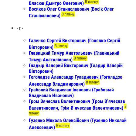
В плену
Власюк Дмитро Олегович)
Восиков Олег Станиславович (Восік Олег
В плену
Станіславович)
- Г -
Галенко Сергей Викторович (Голенко Сергій
В плену
Вікторович)
Главицкий Тимур Анатольевич (Главицький
В плену
Тимур Анатолійович)
Гладыр Валерий Викторович (Гладир Валерій
Вікторович)
Гоголадзе Александр Гуладиевич (Гоголадзе
В плену
Александр Владимирович)
Грабовий Владислав Іванович (Грабовый
Владислав Иванович)
Гром Вячеслав Валентинович (Гром Вʼячеслав
В
Валентинович, Грім Вʼячеслав Валентинович)
плену
Гузенко Микола Олексійович (Гузенко Николай
В плену
Алексеевич)