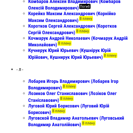
Комбаров Алексей Владимирович (Комбаров
Погиб
Олексій Володимирович)
Корейко Максим Александрович (Корнійко
В плену
Максим Олександрович)
Коротков Сергей Александрович (Коротков
В плену
Сергій Олександрович)
Кочмарук Андрей Николаевич (Кочмарук Андрій
В плену
Миколайович)
Кучнерук Юрий Юрьевич (Кушнірук Юрій
В плену
Юрійович, Кушнирук Юрий Юрьевич)
- Л -
Лобарев Игорь Владимирович (Лобарев Ігор
В плену
Володимирович)
Лозиков Олег Станиславович (Лозіков Олег
В плену
Станіславович)
Луговой Юрий Борисович (Луговий Юрій
В плену
Борисович)
Луговской Владимир Анатольевич (Луговський
В плену
Володимир Анатолійович)