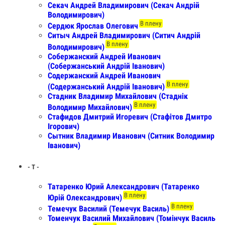
Секач Андрей Владимирович (Секач Андрiй
Володимирович)
В плену
Сердюк Ярослав Олегович
Ситыч Андрей Владимирович (Ситич Андрій
В плену
Володимирович)
Собержанский Андрей Иванович
(Собержанський Андрій Іванович)
Содержанский Андрей Иванович
В плену
(Содержанський Андрій Іванович)
Стадник Владимир Михайлович (Стаднік
В плену
Володимир Михайлович)
Стафидов Дмитрий Игоревич (Стафітов Дмитро
Ігорович)
Сытник Владимир Иванович (Ситник Володимир
Іванович)
- Т -
Татаренко Юрий Александрович (Татаренко
В плену
Юрій Олександрович)
В плену
Темечук Василий (Темечук Василь)
Томенчук Василий Михайлович (Томінчук Василь