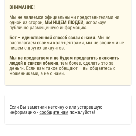
ВНИМАНИЕ!
Мы не являемся официальными представителями ни
одной из сторон,
МЫ ИЩЕМ ЛЮДЕЙ
, используя
публично размещенную информацию.
Бот – единственный способ связи с нами
. Мы не
располагаем своими колл-центрами, мы не звоним и не
пишем с других аккаунтов.
Мы не предлагаем и не будем предлагать включить
людей в списки обмена
, тем более, сделать это за
деньги. Если вам такое обещают – вы общаетесь с
мошенниками, а не с нами.
Если Вы заметили неточную или устаревшую
информацию -
сообщите нам
пожалуйста!