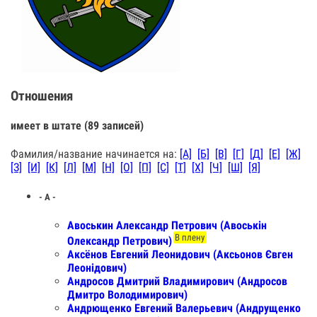
Отношения
имеет в штате (89 записей)
Фамилия/название начинается на:
[А]
[Б]
[В]
[Г]
[Д]
[Е]
[Ж]
[З]
[И]
[К]
[Л]
[М]
[Н]
[О]
[П]
[С]
[Т]
[Х]
[Ч]
[Ш]
[Я]
- А -
Авоськин Александр Петрович (Авоськін
В плену
Олександр Петрович)
Аксёнов Евгений Леонидович (Аксьонов Євген
Леонідович)
Андросов Дмитрий Владимирович (Андросов
Дмитро Володимирович)
Андрющенко Евгений Валерьевич (Андрущенко