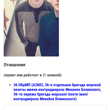
Отношения
служит или работает в (1 записей)
36 ОБрМП (А2802, 36-я отдельная бригада морской
пехоты имени контрадмирала Михаила Белинского,
36-та окрема бригада морської піхоти імені
контрадмірала Михайла Білинського)