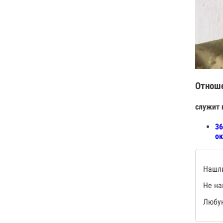
Отнош
служит 
36
ок
Нашли
Не на
Любую