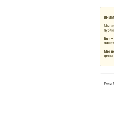
ВНИМ
Мы не
публ
Бот –
пишем
Мы не
деньг
Если 