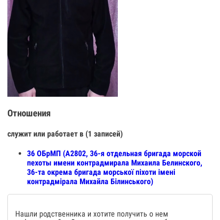
Отношения
служит или работает в (1 записей)
36 ОБрМП (А2802, 36-я отдельная бригада морской
пехоты имени контрадмирала Михаила Белинского,
36-та окрема бригада морської піхоти імені
контрадмірала Михайла Білинського)
Нашли родственника и хотите получить о нем